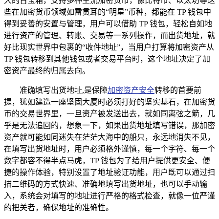
大的百宝箱，支持多种主流加密货币，像比特币、以太坊等这
些在加密货币领域如雷贯耳的“明星”币种，都能在 TP 钱包中
得到妥善的安置与管理，用户可以借助 TP 钱包，轻松自如地
进行资产的管理、转账、交易等一系列操作，而出货地址，就
好比现实世界中包裹的“收件地址”，当用户打算将加密资产从
TP 钱包转移到其他钱包或者交易平台时，这个地址决定了加
密资产最终的归属去向。
准确填写出货地址,是保障
加密资产安全
转移的首要前
提，犹如建造一座坚固大厦时必须打好的坚实基石，在加密货
币的交易世界里，一旦资产被发送出去，就如同离弦之箭，几
乎是无法追回的，想象一下，如果出货地址填写错误，那加密
资产就可能如同迷失在茫茫大海中的船只，永远地消失不见，
在填写出货地址时，用户必须格外谨慎，每一个字符、每一个
数字都容不得半点马虎，TP 钱包为了给用户提供更安全、便
捷的操作体验，特别设置了地址验证功能，用户既可以通过扫
描二维码的方式快速、准确地填写出货地址，也可以手动输
入，系统会对填写的地址进行严格的格式检查，就像一位严谨
的把关者，确保地址的准确性。