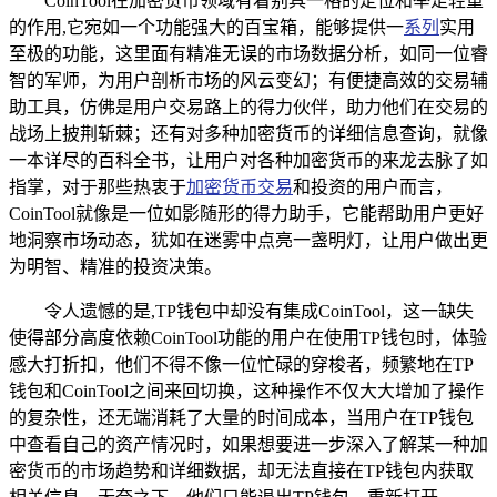
CoinTool在加密货币领域有着别具一格的定位和举足轻重
的作用,它宛如一个功能强大的百宝箱，能够提供一
系列
实用
至极的功能，这里面有精准无误的市场数据分析，如同一位睿
智的军师，为用户剖析市场的风云变幻；有便捷高效的交易辅
助工具，仿佛是用户交易路上的得力伙伴，助力他们在交易的
战场上披荆斩棘；还有对多种加密货币的详细信息查询，就像
一本详尽的百科全书，让用户对各种加密货币的来龙去脉了如
指掌，对于那些热衷于
加密货币交易
和投资的用户而言，
CoinTool就像是一位如影随形的得力助手，它能帮助用户更好
地洞察市场动态，犹如在迷雾中点亮一盏明灯，让用户做出更
为明智、精准的投资决策。
令人遗憾的是,TP钱包中却没有集成CoinTool，这一缺失
使得部分高度依赖CoinTool功能的用户在使用TP钱包时，体验
感大打折扣，他们不得不像一位忙碌的穿梭者，频繁地在TP
钱包和CoinTool之间来回切换，这种操作不仅大大增加了操作
的复杂性，还无端消耗了大量的时间成本，当用户在TP钱包
中查看自己的资产情况时，如果想要进一步深入了解某一种加
密货币的市场趋势和详细数据，却无法直接在TP钱包内获取