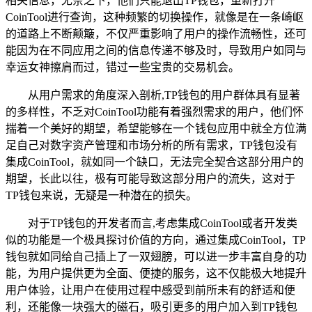
相关信息，无奈之下，他们只能退出TP钱包，重新打开
CoinTool进行查询，这种频繁的切换操作，就像是在一条崎岖
的道路上不断颠簸，不仅严重影响了用户的操作流畅性，还可
能因为在不同应用之间的信息传递不够及时，导致用户如同与
幸运女神擦肩而过，错过一些宝贵的交易机会。
从用户需求的角度深入剖析,TP钱包的用户群体具有显著
的多样性，不乏对CoinTool功能有着强烈需求的用户，他们怀
揣着一个美好的期望，希望能够在一个钱包应用中就全方位满
足自己对数字资产管理和市场分析的所有需求，TP钱包没有
集成CoinTool，就如同一个缺口，无法完全契合这部分用户的
期望，长此以往，极有可能导致这部分用户的流失，这对于
TP钱包来说，无疑是一种潜在的损失。
对于TP钱包的开发者而言,考虑集成CoinTool或者开发类
似的功能是一个极具探讨价值的方向，通过集成CoinTool，TP
钱包就如同给自己插上了一双翅膀，可以进一步丰富自身的功
能，为用户提供更为全面、便捷的服务，这不仅能极大地提升
用户体验，让用户在使用过程中感受到前所未有的舒适和便
利，还能像一块强大的磁石，吸引更多的用户加入到TP钱包