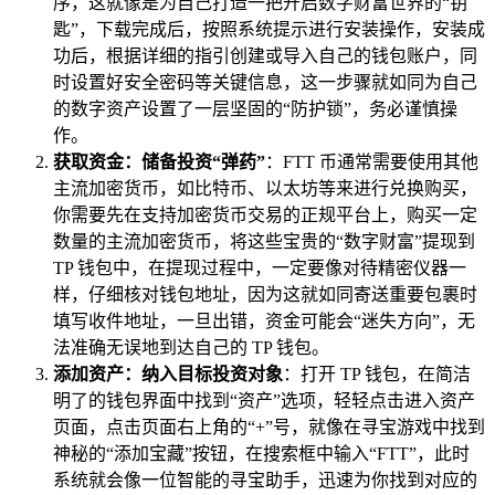
序，这就像是为自己打造一把开启数字财富世界的“钥
匙”，下载完成后，按照系统提示进行安装操作，安装成
功后，根据详细的指引创建或导入自己的钱包账户，同
时设置好安全密码等关键信息，这一步骤就如同为自己
的数字资产设置了一层坚固的“防护锁”，务必谨慎操
作。
获取资金：储备投资“弹药”
：FTT 币通常需要使用其他
主流加密货币，如比特币、以太坊等来进行兑换购买，
你需要先在支持加密货币交易的正规平台上，购买一定
数量的主流加密货币，将这些宝贵的“数字财富”提现到
TP 钱包中，在提现过程中，一定要像对待精密仪器一
样，仔细核对钱包地址，因为这就如同寄送重要包裹时
填写收件地址，一旦出错，资金可能会“迷失方向”，无
法准确无误地到达自己的 TP 钱包。
添加资产：纳入目标投资对象
：打开 TP 钱包，在简洁
明了的钱包界面中找到“资产”选项，轻轻点击进入资产
页面，点击页面右上角的“+”号，就像在寻宝游戏中找到
神秘的“添加宝藏”按钮，在搜索框中输入“FTT”，此时
系统就会像一位智能的寻宝助手，迅速为你找到对应的