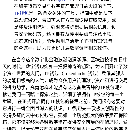
在加密货币交易与数字资产管理日益火爆的当下，
TP钱包
是一款备受关注的工具，指南中或是从下
载渠道讲起，告知可从官方正规途径获取应用；或
是涉及注册流程，强调需按步骤提供相关信息、设
置安全密码等；还可能提及使用要点与注意事项，
通过这份指南，能帮助用户清晰了解拥有TP钱包
的全过程，助力其更好开展数字资产相关操作。
在当今这个数字化金融浪潮汹涌澎湃、区块链技术如日中
天的时代，数字钱包宛如一把把神奇的钥匙，为人们开启了数
字资产世界的大门，TP钱包（TokenPocket钱包）凭借其强大
的功能和极高的人气，成为众多用户管理数字资产和进行交易
的得力助手，究竟怎样才能拥有这款备受青睐的TP钱包呢？
就让我们一同踏上探索之旅，详细了解拥有TP钱包的每一个
步骤。 在正式开启拥有TP钱包的征程之前，我们很有必要对
它进行一番全面且深入的认识，TP钱包是一款极具创新性的
支持多链的去中心化钱包，宛如一个功能强大的数字资产保险
箱，它不仅能够为各种数字资产提供安全可靠的存储环境，像
比特币、以太坊等这些在数字资产领域占据主流地位的数字货