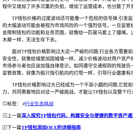
程中又增加了许多沉重的负担，增加了运营成本，也分散了开
TP钱包价格的过度波动还可能像一个危险的信号弹,引发
的大幅波动可能会被视为市场风险的一个强烈信号，一旦监管
会限制钱包的功能和业务范围，就像给一匹骏马套上了缰绳，
木屋一样，无法生存下去。
面对TP钱包价格影响过大这一严峻的问题,行业各方需
安全性，就像给城堡加固城墙一样，减少价格波动对用户资产
市场参与者也应该加强自律意识，如同遵守交通规则的驾驶员
监管政策，就像为船只指引航向的灯塔一样，引导行业健康有
TP钱包价格影响过大已经成为一个不容小觑的问题,它
力，共同勇敢地应对这一严峻挑战，才能让TP钱包以及整个
标签：
#
行业生态挑战
上一篇
深入探究TP钱包代码，构建安全与便捷的数字资产通
下一篇
TP钱包添加OEX的详细指南