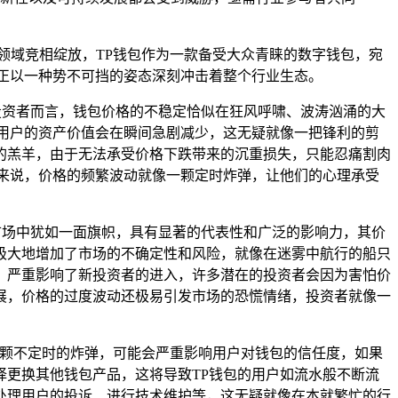
领域竞相绽放，TP钱包作为一款备受大众青睐的数字钱包，宛
正以一种势不可挡的姿态深刻冲击着整个行业生态。
投资者而言，钱包价格的不稳定恰似在狂风呼啸、波涛汹涌的大
用户的资产价值会在瞬间急剧减少，这无疑就像一把锋利的剪
的羔羊，由于无法承受价格下跌带来的沉重损失，只能忍痛割肉
来说，价格的频繁波动就像一颗定时炸弹，让他们的心理承受
市场中犹如一面旗帜，具有显著的代表性和广泛的影响力，其价
极大地增加了市场的不确定性和风险，就像在迷雾中航行的船只
，严重影响了新投资者的进入，许多潜在的投资者会因为害怕价
展，价格的过度波动还极易引发市场的恐慌情绪，投资者就像一
一颗不定时的炸弹，可能会严重影响用户对钱包的信任度，如果
择更换其他钱包产品，这将导致TP钱包的用户如流水般不断流
处理用户的投诉、进行技术维护等，这无疑就像在本就繁忙的行