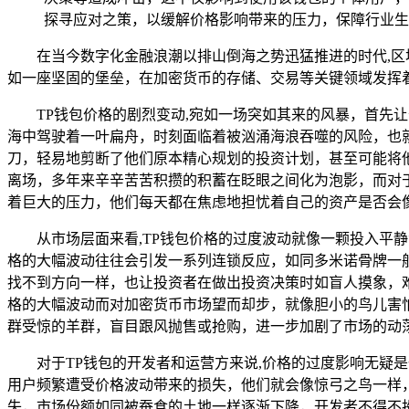
探寻应对之策，以缓解价格影响带来的压力，保障行业生
在当今数字化金融浪潮以排山倒海之势迅猛推进的时代,
如一座坚固的堡垒，在加密货币的存储、交易等关键领域发挥
TP钱包价格的剧烈变动,宛如一场突如其来的风暴，首先
海中驾驶着一叶扁舟，时刻面临着被汹涌海浪吞噬的风险，也
刀，轻易地剪断了他们原本精心规划的投资计划，甚至可能将
离场，多年来辛辛苦苦积攒的积蓄在眨眼之间化为泡影，而对
着巨大的压力，他们每天都在焦虑地担忧着自己的资产是否会
从市场层面来看,TP钱包价格的过度波动就像一颗投入平
格的大幅波动往往会引发一系列连锁反应，如同多米诺骨牌一
找不到方向一样，也让投资者在做出投资决策时如盲人摸象，
格的大幅波动而对加密货币市场望而却步，就像胆小的鸟儿害
群受惊的羊群，盲目跟风抛售或抢购，进一步加剧了市场的动
对于TP钱包的开发者和运营方来说,价格的过度影响无
用户频繁遭受价格波动带来的损失，他们就会像惊弓之鸟一样
失，市场份额如同被蚕食的土地一样逐渐下降，开发者不得不