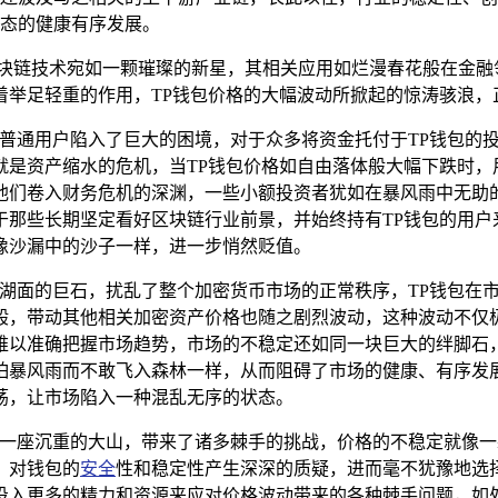
态的健康有序发展。
区块链技术宛如一颗璀璨的新星，其相关应用如烂漫春花般在金融
着举足轻重的作用，TP钱包价格的大幅波动所掀起的惊涛骇浪，
让普通用户陷入了巨大的困境，对于众多将资金托付于TP钱包的
就是资产缩水的危机，当TP钱包价格如自由落体般大幅下跌时，
他们卷入财务危机的深渊，一些小额投资者犹如在暴风雨中无助
于那些长期坚定看好区块链行业前景，并始终持有TP钱包的用户
像沙漏中的沙子一样，进一步悄然贬值。
静湖面的巨石，扰乱了整个加密货币市场的正常秩序，TP钱包在
般，带动其他相关加密资产价格也随之剧烈波动，这种波动不仅
难以准确把握市场趋势，市场的不稳定还如同一块巨大的绊脚石
怕暴风雨而不敢飞入森林一样，从而阻碍了市场的健康、有序发
荡，让市场陷入一种混乱无序的状态。
疑是一座沉重的大山，带来了诸多棘手的挑战，价格的不稳定就像
，对钱包的
安全
性和稳定性产生深深的质疑，进而毫不犹豫地选
投入更多的精力和资源来应对价格波动带来的各种棘手问题，如