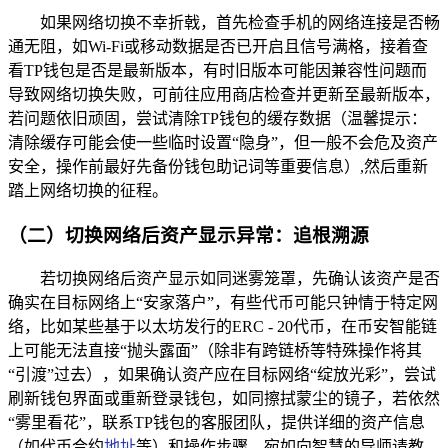
如果网络切换不幸折戟，首先检查手机的网络连接是否畅
通无阻，如Wi-Fi或移动数据是否已开启且信号满格，接着查
看TP钱包是否是最新版本，有时旧版本可能因兼容性问题而
导致网络切换失败，可前往应用商店检查并更新至最新版本，
若问题依旧顽固，尝试清除TP钱包的缓存数据（温馨提示：
清除缓存可能会使一些临时设置“隐身”，但一般不会危及资产
安全，操作前最好先备份钱包助记词等重要信息）,然后重新
踏上网络切换的征程。
（二）切换网络后资产显示异常：追根溯源
若切换网络后资产显示如同迷雾笼罩，先确认该资产是否
确实在目标网络上“安家落户”，有些代币可能只钟情于特定网
络，比如某些基于以太坊发行的ERC - 20代币，在币安智能链
上可能无法直接“抛头露面”（除非有跨链桥等特殊操作将其
“引渡”过去），如果确认资产应在目标网络“绽放光彩”，尝试
刷新钱包界面或重新登录钱包，如同擦拭蒙尘的镜子，若依然
“雾里看花”，联系TP钱包的客服团队，提供详细的资产信息
（如代币合约
地址
等）和操作步骤，宛如向智慧的导师请教,