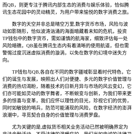
而QB，则更专注于腾讯内部生态的消费与娱乐体验，恰似腾
讯生态花园中的灵动精灵，为用户带来愉悦的数字消费之旅。
数字的天空并非总是晴空万里,数字货币市场，风险与波
动如影随形，恰似波涛汹涌的海面暗藏着未知的危机，投资
TP钱包中的数字货币，需如谨慎的航海家，细致评估每一处
风险暗礁，QB虽在腾讯生态内有着清晰的使用航道，但也需
警惕过度沉迷虚拟消费的漩涡，以免在数字的幻境中迷失方
向。
TP钱包与QB,各自在不同的数字疆域彰显着时代特色，它
们的诞生与发展，映照出人们对便捷、多元的数字价值管理与
消费的热切渴盼，随着技术的日新月异与市场的风云变幻，它
们亦可能如灵动的数字舞者，不断蜕变与创新，为我们带来更
多的惊喜与变革，我们应怀以理性的目光，珍视它们的优势，
同时如敏锐的哨兵，防范可能涌现的风险，在数字经济的澎湃
浪潮中，寻觅契合自身的价值管理与消费罗盘。
尤为关键的是,虚拟货币相关业务活动已然被明确界定为