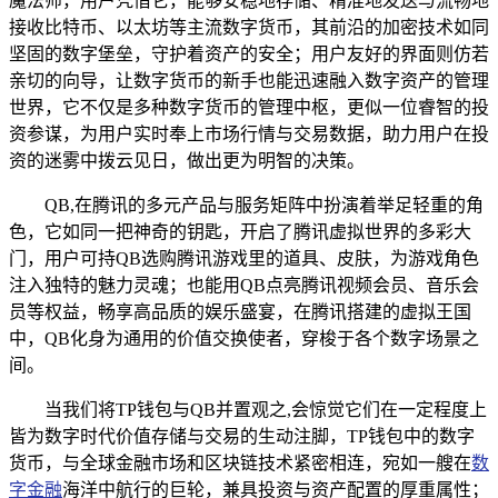
魔法师，用户凭借它，能够安稳地存储、精准地发送与流畅地
接收比特币、以太坊等主流数字货币，其前沿的加密技术如同
坚固的数字堡垒，守护着资产的安全；用户友好的界面则仿若
亲切的向导，让数字货币的新手也能迅速融入数字资产的管理
世界，它不仅是多种数字货币的管理中枢，更似一位睿智的投
资参谋，为用户实时奉上市场行情与交易数据，助力用户在投
资的迷雾中拨云见日，做出更为明智的决策。
QB,在腾讯的多元产品与服务矩阵中扮演着举足轻重的角
色，它如同一把神奇的钥匙，开启了腾讯虚拟世界的多彩大
门，用户可持QB选购腾讯游戏里的道具、皮肤，为游戏角色
注入独特的魅力灵魂；也能用QB点亮腾讯视频会员、音乐会
员等权益，畅享高品质的娱乐盛宴，在腾讯搭建的虚拟王国
中，QB化身为通用的价值交换使者，穿梭于各个数字场景之
间。
当我们将TP钱包与QB并置观之,会惊觉它们在一定程度上
皆为数字时代价值存储与交易的生动注脚，TP钱包中的数字
货币，与全球金融市场和区块链技术紧密相连，宛如一艘在
数
字金融
海洋中航行的巨轮，兼具投资与资产配置的厚重属性；