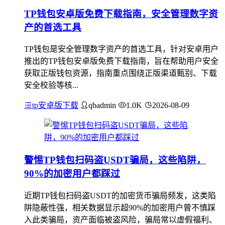
TP钱包安卓版免费下载指南，安全管理数字资
产的首选工具
TP钱包是安全管理数字资产的首选工具，针对安卓用户
推出的TP钱包安卓版免费下载指南，旨在帮助用户安全
获取正版钱包资源，指南重点围绕正版渠道甄别、下载
安全校验等核...
tp安卓版下载
qbadmin
1.0K
2026-08-09
警惕TP钱包扫码盗USDT骗局，这些陷阱，
90%的加密用户都踩过
近期TP钱包扫码盗USDT的加密货币骗局频发，这类陷
阱隐蔽性强，相关数据显示超90%的加密用户曾不慎踩
入此类骗局，资产面临被盗风险，骗局常以虚假福利、