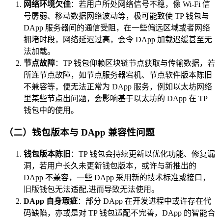
网络环境欠佳
：若用户所处网络信号不稳，像 Wi-Fi 信
号孱弱、移动数据网络波动等，极可能致使 TP 钱包与
DApp 服务器间的通信受阻，在一些偏远区域或者网络
拥堵时段，网络延迟过高，会令 DApp 加载迟缓甚至无
法加载。
节点故障
：TP 钱包仰赖区块链节点获取与传输数据，若
所连节点故障，如节点服务器宕机、节点软件版本陈旧
不兼容等，便无法正常为 DApp 服务，例如以太坊网络
里某些节点出问题，会影响基于以太坊的 DApp 在 TP
钱包中的使用。
（二）钱包版本与 DApp 兼容性问题
钱包版本陈旧
：TP 钱包会持续更新以优化功能、修复漏
洞，若用户长久未更新钱包版本，或许与新推出的
DApp 不兼容，一些 DApp 采用新的技术标准或接口，
旧版钱包无法适配,进而导致无法使用。
DApp 自身瑕疵
：部分 DApp 在开发进程中或许存在代
码缺陷，亦或是对 TP 钱包适配不完善，DApp 的智能合