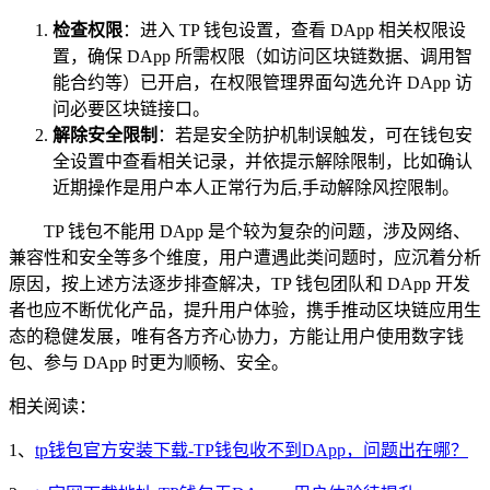
检查权限
：进入 TP 钱包设置，查看 DApp 相关权限设
置，确保 DApp 所需权限（如访问区块链数据、调用智
能合约等）已开启，在权限管理界面勾选允许 DApp 访
问必要区块链接口。
解除安全限制
：若是安全防护机制误触发，可在钱包安
全设置中查看相关记录，并依提示解除限制，比如确认
近期操作是用户本人正常行为后,手动解除风控限制。
TP 钱包不能用 DApp 是个较为复杂的问题，涉及网络、
兼容性和安全等多个维度，用户遭遇此类问题时，应沉着分析
原因，按上述方法逐步排查解决，TP 钱包团队和 DApp 开发
者也应不断优化产品，提升用户体验，携手推动区块链应用生
态的稳健发展，唯有各方齐心协力，方能让用户使用数字钱
包、参与 DApp 时更为顺畅、安全。
相关阅读：
1、
tp钱包官方安装下载-TP钱包收不到DApp，问题出在哪？