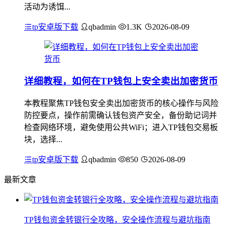
活动为诱饵...
tp安卓版下载
qbadmin
1.3K
2026-08-09
详细教程，如何在TP钱包上安全卖出加密货币
本教程聚焦TP钱包安全卖出加密货币的核心操作与风险
防控要点，操作前需确认钱包资产安全，备份助记词并
检查网络环境，避免使用公共WiFi；进入TP钱包交易板
块，选择...
tp安卓版下载
qbadmin
850
2026-08-09
最新文章
TP钱包资金转银行全攻略，安全操作流程与避坑指南