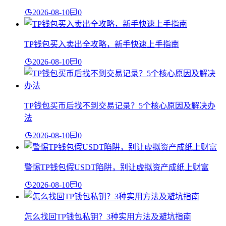
2026-08-10
0
TP钱包买入卖出全攻略，新手快速上手指南
2026-08-10
0
TP钱包买币后找不到交易记录？5个核心原因及解决办
法
2026-08-10
0
警惕TP钱包假USDT陷阱，别让虚拟资产成纸上财富
2026-08-10
0
怎么找回TP钱包私钥？3种实用方法及避坑指南