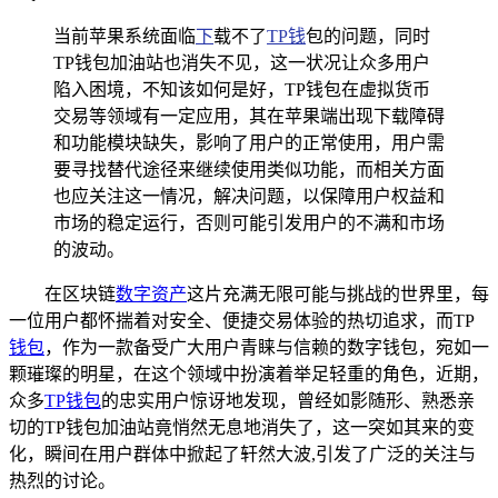
当前苹果系统面临
下
载不了
TP钱
包的问题，同时
TP钱包加油站也消失不见，这一状况让众多用户
陷入困境，不知该如何是好，TP钱包在虚拟货币
交易等领域有一定应用，其在苹果端出现下载障碍
和功能模块缺失，影响了用户的正常使用，用户需
要寻找替代途径来继续使用类似功能，而相关方面
也应关注这一情况，解决问题，以保障用户权益和
市场的稳定运行，否则可能引发用户的不满和市场
的波动。
在区块链
数字资产
这片充满无限可能与挑战的世界里，每
一位用户都怀揣着对安全、便捷交易体验的热切追求，而TP
钱包
，作为一款备受广大用户青睐与信赖的数字钱包，宛如一
颗璀璨的明星，在这个领域中扮演着举足轻重的角色，近期，
众多
TP钱包
的忠实用户惊讶地发现，曾经如影随形、熟悉亲
切的TP钱包加油站竟悄然无息地消失了，这一突如其来的变
化，瞬间在用户群体中掀起了轩然大波,引发了广泛的关注与
热烈的讨论。