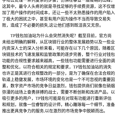
手动去处理一系列复杂的步骤，仿佛在攀登一座陡峭的山峰，
这其中，最令人头疼的就是寻找足够的手续费资源，这不仅增
加了用户操作的时间成本，还让一些不太熟悉操作的用户陷入
了极大的困扰之中，甚至有用户因为操作不当而导致交易失
败，造成了不必要的损失,这让他们感到既沮丧又无奈。
TP钱包加油站为什么会突然消失呢？截至目前，官方尚
未给出明确的解释，从区块链行业的整体发展趋势以及一些业
内资深人士的深入分析来看，可能存在以下几个原因，随着区
块链技术的飞速发展和监管政策的逐步完善，整个行业对钱包
功能的合规性要求越来越高，一些钱包功能需要进行全面的调
整和优化，以符合相关的规定和要求，TP钱包加油站的消失
也许正是其进行合规整改的一部分，是为了确保在合法合规的
轨道上稳健发展，市场环境的变化也是一个不可忽视的重要因
素，数字资产市场的竞争日益激烈，钱包提供商们就像在硝烟
弥漫的战场上奋勇拼搏的战士，需要不断创新和改进产品，以
吸引更多的用户，TP钱包可能是在对现有功能进行重新评估
和规划，就像一位睿智的设计师，精心雕琢每一个细节，准备
推出更具竞争力的服务,以在激烈的市场竞争中脱颖而出。