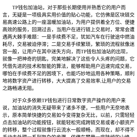
TP钱包加油站，对于那些长期使用并熟悉它的用户而
言，无疑是一项极具实用价值的贴心功能，它仿佛是区块链交
易高速公路上的一座温暖加油站，为用户提供着全方位、便捷
高效的服务，回溯过去，当用户在进行链上交易时，常常会遭
遇两大棘手难题：一是手续费不足，犹如汽车在行驶途中燃油
耗尽，交易被迫停滞；二是交易手续繁琐，繁琐的流程就像迷
宫一般，让用户在其中迷失方向，而TP钱包加油站的出现，
就像一把神奇的钥匙，完美地解决了这些令人头疼的问题，它
凭借先进的技术和智能的算法，能够帮助用户迅速完成交易，
哪怕在手续费不足的困境下，也能巧妙地运用各种策略，顺利
地将数字资产进行转移，大大提高了交易效率,让用户的交易
之路畅通无阻。
对于众多依赖TP钱包进行日常数字资产操作的用户来
说，加油站的消失无疑带来了诸多不便，一些用户无奈地表
示，原本简单快捷的交易如今变得复杂无比，以前，只需轻轻
点击加油站的功能按钮，就能轻松完成跨链交易或者小额资产
的转移，整个过程就像行云流水一般顺畅，而现在，却不得不