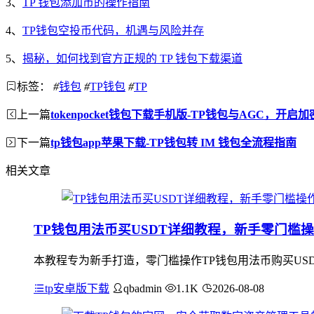
3、
TP 钱包添加币的操作指南
4、
TP钱包空投币代码，机遇与风险并存
5、
揭秘，如何找到官方正规的 TP 钱包下载渠道
标签：
#
钱包
#
TP钱包
#
TP
上一篇
tokenpocket钱包下载手机版-TP钱包与AGC，开
下一篇
tp钱包app苹果下载-TP钱包转 IM 钱包全流程指南
相关文章
TP钱包用法币买USDT详细教程，新手零门槛
本教程专为新手打造，零门槛操作TP钱包用法币购买USDT
tp安卓版下载
qbadmin
1.1K
2026-08-08