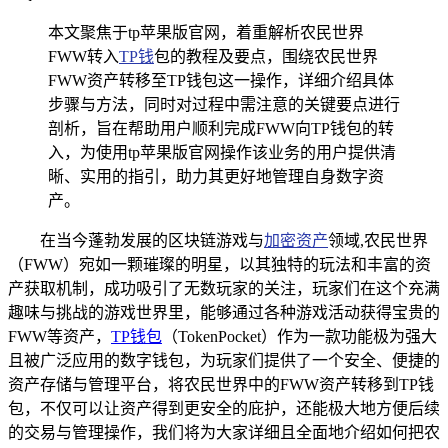
本文聚焦于tp苹果版官网，着重解析农民世界
FWW转入
TP钱
包的教程及要点，围绕农民世界
FWW资产转移至TP钱包这一操作，详细介绍具体
步骤与方法，同时对过程中需注意的关键要点进行
剖析，旨在帮助用户顺利完成FWW向TP钱包的转
入，为使用tp苹果版官网操作该业务的用户提供清
晰、实用的指引，助力其更好地管理自身数字资
产。
在当今蓬勃发展的区块链游戏与
加密资产
领域,农民世界
（FWW）宛如一颗璀璨的明星，以其独特的玩法和丰富的资
产获取机制，成功吸引了无数玩家的关注，玩家们在这个充满
趣味与挑战的游戏世界里，能够通过各种游戏活动获得宝贵的
FWW等资产，
TP钱包
（TokenPocket）作为一款功能极为强大
且被广泛应用的数字钱包，为玩家们提供了一个安全、便捷的
资产存储与管理平台，将农民世界中的FWW资产转移到TP钱
包，不仅可以让资产得到更安全的庇护，还能极大地方便后续
的交易与管理操作，我们将为大家详细且全面地介绍如何把农