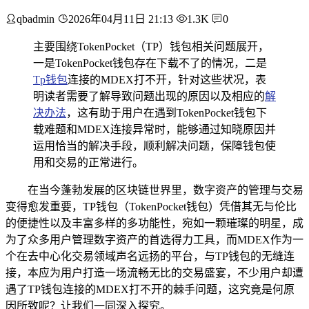
qbadmin
2026年04月11日 21:13
1.3K
0
主要围绕TokenPocket（TP）钱包相关问题展开，
一是TokenPocket钱包存在下载不了的情况，二是
Tp钱包
连接的MDEX打不开，针对这些状况，表
明读者需要了解导致问题出现的原因以及相应的
解
决办法
，这有助于用户在遇到TokenPocket钱包下
载难题和MDEX连接异常时，能够通过知晓原因并
运用恰当的解决手段，顺利解决问题，保障钱包使
用和交易的正常进行。
在当今蓬勃发展的区块链世界里，数字资产的管理与交易
变得愈发重要，TP钱包（TokenPocket钱包）凭借其无与伦比
的便捷性以及丰富多样的多功能性，宛如一颗璀璨的明星，成
为了众多用户管理数字资产的首选得力工具，而MDEX作为一
个在去中心化交易领域声名远扬的平台，与TP钱包的无缝连
接，本应为用户打造一场流畅无比的交易盛宴，不少用户却遭
遇了TP钱包连接的MDEX打不开的棘手问题，这究竟是何原
因所致呢？让我们一同深入探究。