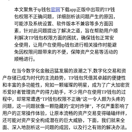
本文聚焦于tp钱包
官网
下载app正版中出现的TP钱
包权限不正确问题，详细剖析该问题产生的原因，
可能涉及系统设置、软件版本不兼容等多方面因
素，针对此问题提出了解决之道，旨在帮助用户顺
利解决TP钱包权限方面的困扰，确保钱包正常安
全使用，让用户在使用tp钱包进行相关操作时能避
免因权限问题带来的不便，保障资产交易等活动的
顺畅进行。
在当今数字化金融迅猛发展的浪潮之下,数字化交易和资
产存储已成为时代的主流趋势，TP钱包凭借其卓越的便捷性
和丰富的多功能性，宛如一颗璀璨的明星，成为了广大加密货
币爱好者管理资产的得力助手，不少用户在使用TP钱包的过
程中，却常常遭遇“TP钱包权限不正确”这一令人颇为头疼的
问题，这一问题就像一颗隐藏的“定时炸弹”，不仅严重影响了
用户的正常操作体验，让原本流畅的资产交易变得磕磕绊绊，
还可能对资产安全构成潜在的巨大威胁，下面，我们就来全
面、深入地剖析这一问题的成因，以及行之有效的解决办法。