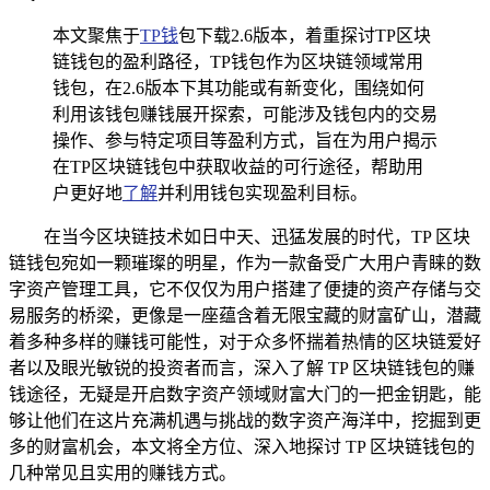
本文聚焦于
TP钱
包下载2.6版本，着重探讨TP区块
链钱包的盈利路径，TP钱包作为区块链领域常用
钱包，在2.6版本下其功能或有新变化，围绕如何
利用该钱包赚钱展开探索，可能涉及钱包内的交易
操作、参与特定项目等盈利方式，旨在为用户揭示
在TP区块链钱包中获取收益的可行途径，帮助用
户更好地
了解
并利用钱包实现盈利目标。
在当今区块链技术如日中天、迅猛发展的时代，TP 区块
链钱包宛如一颗璀璨的明星，作为一款备受广大用户青睐的数
字资产管理工具，它不仅仅为用户搭建了便捷的资产存储与交
易服务的桥梁，更像是一座蕴含着无限宝藏的财富矿山，潜藏
着多种多样的赚钱可能性，对于众多怀揣着热情的区块链爱好
者以及眼光敏锐的投资者而言，深入了解 TP 区块链钱包的赚
钱途径，无疑是开启数字资产领域财富大门的一把金钥匙，能
够让他们在这片充满机遇与挑战的数字资产海洋中，挖掘到更
多的财富机会，本文将全方位、深入地探讨 TP 区块链钱包的
几种常见且实用的赚钱方式。