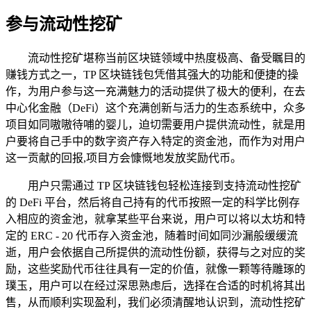
参与流动性挖矿
流动性挖矿堪称当前区块链领域中热度极高、备受瞩目的
赚钱方式之一，TP 区块链钱包凭借其强大的功能和便捷的操
作，为用户参与这一充满魅力的活动提供了极大的便利，在去
中心化金融（DeFi）这个充满创新与活力的生态系统中，众多
项目如同嗷嗷待哺的婴儿，迫切需要用户提供流动性，就是用
户要将自己手中的数字资产存入特定的资金池，而作为对用户
这一贡献的回报,项目方会慷慨地发放奖励代币。
用户只需通过 TP 区块链钱包轻松连接到支持流动性挖矿
的 DeFi 平台，然后将自己持有的代币按照一定的科学比例存
入相应的资金池，就拿某些平台来说，用户可以将以太坊和特
定的 ERC - 20 代币存入资金池，随着时间如同沙漏般缓缓流
逝，用户会依据自己所提供的流动性份额，获得与之对应的奖
励，这些奖励代币往往具有一定的价值，就像一颗等待雕琢的
璞玉，用户可以在经过深思熟虑后，选择在合适的时机将其出
售，从而顺利实现盈利，我们必须清醒地认识到，流动性挖矿