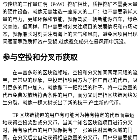
与传统的工作量证明（PoW）挖矿相比，质押挖矿不需要大量
的硬件设备，就像无需建造一座庞大的工厂；也不需要消耗大
量的电力，更加环保和节能，就像驾驶一辆新能源汽车，绿色
又高效，但同样，用户需要时刻关注项目的发展情况和市场动
态，就像船长时刻关注着海上的天气和风向，避免因项目出现
问题而导致质押资产受损,就像避免船只在暴风雨中沉没。
参与空投和分叉币获取
在丰富多彩的区块链领域，空投和分叉如同两颗闪耀的流
星，是常见的现象，空投是指项目方为了推广自己的代币，吸
引更多的用户加入，就像撒下一把希望的种子，将一定数量的
代币免费发放给符合条件的用户，而分叉则是指区块链网络发
生分裂，就像一棵大树长出了新的枝干,产生新的代币。
TP 区块链钱包的用户有可能因为持有特定的代币而幸运
地获得空投奖励或分叉币，当某个知名区块链项目进行分叉
时，持有原代币的用户就像拥有了一张通往财富新领域的门
票，在分叉后会自动获得相应数量的分叉币，用户只需要使用