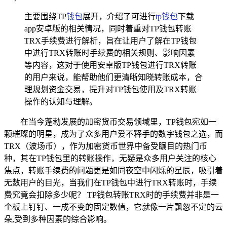
主要围绕TP
钱包
展开，介绍了可进行
tp钱包
下载
app安卓版的相关情况，同时着重对TP钱包转账
TRX手续费进行解析，旨在让用户了解在TP钱包
中进行TRX转账时手续费的相关规则、影响因素
等内容，这对于使用安卓版TP钱包进行TRX转账
的用户来说，能帮助他们更清晰知晓转账成本，合
理规划资金交易，提升对TP钱包使用及TRX转账
操作的认知与理解。
在当今蓬勃发展的加密货币交易领域里，TP钱包宛如一
颗璀璨的明星，成为了众多用户爱不释手的数字钱包之选，而
TRX（波场币），作为加密货币世界中备受瞩目的热门币
种，其在TP钱包里的转账操作，无疑是众多用户关注的核心
焦点，转账手续费的问题更是如同夜空中闪烁的星辰，吸引着
无数用户的目光，当我们在TP钱包中进行TRX转账时，手续
费究竟会扣除多少呢？ TP钱包转账TRX时的手续费并非是一
个板上钉钉、一成不变的固定数值，它就像一片飘忽不定的云
朵,受到多种因素的综合影响。