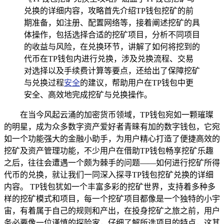
兑换的详细内容，攻略首先介绍TP钱包挖矿的前
期准备，如注册、配置网络等，接着阐述挖矿的具
体操作，包括选择合适的挖矿项目，分析不同项目
的收益与风险，在兑换环节，讲解了如何将挖到的
代币在TP钱包内进行兑换，涉及兑换流程、交易
对选择以及手续费计算等要点，还给出了保障挖矿
与兑换过程
安全
的建议，帮助用户在TP钱包中更
安全、高效地完成挖矿与兑换操作。
在当今风起云涌的加密货币领域，TP钱包宛如一颗璀璨
的明星，成为众多数字资产爱好者青睐有加的数字钱包，它宛
如一个功能强大的金融小助手，为用户精心打造了便捷高效的
挖矿及资产管理功能，不少用户在借助TP钱包畅享挖矿乐趣
之后，往往会遭遇一个颇为棘手的问题——如何进行挖矿所得
代币的兑换，就让我们一同深入探寻TP钱包挖矿兑换的详细
内容。 TP钱包犹如一个丰富多彩的挖矿世界，支持着多种多
样的挖矿模式和项目，每一个挖矿项目都像是一个独特的小宇
宙，有着属于自己的规则和产出，在投身挖矿之旅之前，用户
务必要像一位谨慎的探险家，仔细了解所选项目的特点，这其