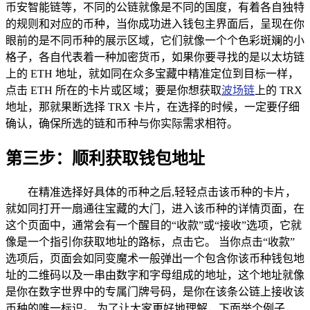
币安智能链等，不同的公链就像是不同的国度，有着各自独特
的规则和对应的币种，当你成功进入钱包主界面后，呈现在你
眼前的是不同币种的展示区域，它们就像一个个色彩斑斓的小
格子，各自代表着一种加密货币，如果你要寻找的是以太坊链
上的 ETH 地址，就如同在众多宝藏中精准定位到目标一样，
点击 ETH 所在的卡片或区域；要是你想获取
波场链
上的 TRX
地址，那就果断选择 TRX 卡片，在选择的时候，一定要仔细
确认，确保所选的链和币种与你实际需求相符。
第三步：顺利获取钱包地址
在精准选择好具体的币种之后,轻轻点击该币种的卡片，
就如同打开一扇通往宝藏的大门，进入该币种的详情页面，在
这个页面中，通常会有一个醒目的“收款”或“接收”选项，它就
像是一个指引你获取地址的路标，点击它。 当你点击“收款”
选项后，页面会如同变魔术一般弹出一个包含你该币种钱包地
址的二维码以及一串由数字和字母组成的地址，这个地址就像
是你在数字世界中的专属门牌号码，是你在该条公链上接收该
币种的唯一标识。 为了让大家更好地理解，下面举个例子，