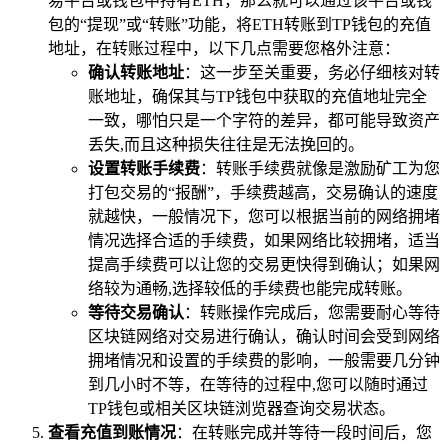
易平台或钱包中持有ETH，那么就可以通过该平台或钱
包的“提现”或“转账”功能，将ETH转账到TP钱包的充值
地址，在转账过程中，以下几点需要您格外注意：
确认转账地址
：这一步至关重要，务必仔细核对转
账地址，确保其与TP钱包中获取的充值地址完全
一致，哪怕只是一个字符的差异，都可能导致资产
丢失,而且这种损失往往是无法挽回的。
设置转账手续费
：转账手续费就像是激励矿工为您
打包交易的“报酬”，手续费越高，交易确认的速度
就越快，一般情况下，您可以根据当前的网络拥堵
情况选择合适的手续费，如果网络比较拥堵，适当
提高手续费可以让您的交易更快得到确认；如果网
络较为通畅,选择较低的手续费也能完成转账。
等待交易确认
：转账操作完成后，您需要耐心等待
区块链网络对交易进行确认，确认时间会受到网络
拥堵情况和设置的手续费的影响，一般需要几分钟
到几小时不等，在等待的过程中,您可以随时通过
TP钱包或相关区块链浏览器查询交易状态。
查看充值到账情况
：在转账完成并等待一段时间后，您