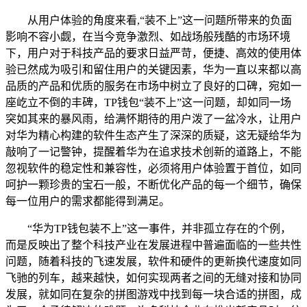
从用户体验的角度来看,“装不上”这一问题所带来的负面
影响不容小觑，在当今竞争激烈、如战场般残酷的市场环境
下，用户对于科技产品的要求日益严苛，便捷、高效的使用体
验已然成为吸引和留住用户的关键因素，华为一直以来都以高
品质的产品和优质的服务在市场中树立了良好的口碑，宛如一
座屹立不倒的丰碑，TP钱包“装不上”这一问题，却如同一场
突如其来的暴风雨，给满怀期待的用户泼了一盆冷水，让用户
对华为精心构建的软件生态产生了深深的质疑，这无疑给华为
敲响了一记警钟，提醒着华为在追求技术创新的道路上，不能
忽视软件的稳定性和兼容性，必须将用户体验置于首位，如同
呵护一颗珍贵的宝石一般，不断优化产品的每一个细节，确保
每一位用户的需求都能得到满足。
“华为TP钱包装不上”这一事件，并非孤立存在的个例，
而是反映出了整个科技产业在发展进程中普遍面临的一些共性
问题，随着科技的飞速发展，软件和硬件的更新换代速度如同
飞驰的列车，越来越快，如何实现两者之间的无缝对接和协同
发展，就如同在复杂的拼图游戏中找到每一块合适的拼图，成