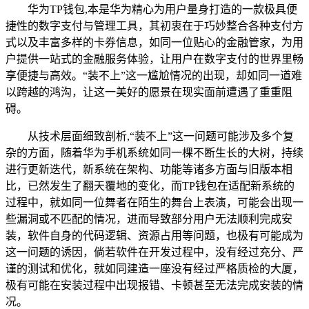
华为TP钱包,本是华为精心为用户量身打造的一款极具便
捷性的数字支付与管理工具，其初衷在于巧妙整合各种支付方
式以及丰富多样的卡券信息，如同一位贴心的金融管家，为用
户提供一站式的金融服务体验，让用户在数字支付的世界里畅
享便捷与高效。“装不上”这一尴尬情况的出现，却如同一道难
以跨越的鸿沟，让这一美好的愿景在现实面前遭遇了重重阻
碍。
从技术层面细致剖析,“装不上”这一问题可能涉及多个复
杂的方面，随着华为手机系统如同一棵不断生长的大树，持续
进行更新迭代，新系统在架构、功能等诸多方面与旧版本相
比，已然发生了翻天覆地的变化，而TP钱包在适配新系统的
过程中，就如同一位舞者在陌生的舞台上表演，可能会出现一
些漏洞或不匹配的情况，进而导致部分用户无法顺利完成安
装，软件自身的代码逻辑、资源占用等问题，也极有可能成为
这一问题的诱因，倘若软件在开发过程中，没有经过充分、严
谨的测试和优化，就如同建造一座没有经过严格质检的大厦，
极有可能在安装过程中出现报错、卡顿甚至无法完成安装的情
况。