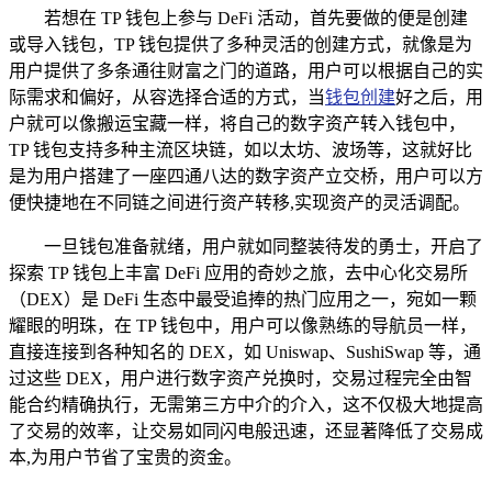
若想在 TP 钱包上参与 DeFi 活动，首先要做的便是创建
或导入钱包，TP 钱包提供了多种灵活的创建方式，就像是为
用户提供了多条通往财富之门的道路，用户可以根据自己的实
际需求和偏好，从容选择合适的方式，当
钱包创建
好之后，用
户就可以像搬运宝藏一样，将自己的数字资产转入钱包中，
TP 钱包支持多种主流区块链，如以太坊、波场等，这就好比
是为用户搭建了一座四通八达的数字资产立交桥，用户可以方
便快捷地在不同链之间进行资产转移,实现资产的灵活调配。
一旦钱包准备就绪，用户就如同整装待发的勇士，开启了
探索 TP 钱包上丰富 DeFi 应用的奇妙之旅，去中心化交易所
（DEX）是 DeFi 生态中最受追捧的热门应用之一，宛如一颗
耀眼的明珠，在 TP 钱包中，用户可以像熟练的导航员一样，
直接连接到各种知名的 DEX，如 Uniswap、SushiSwap 等，通
过这些 DEX，用户进行数字资产兑换时，交易过程完全由智
能合约精确执行，无需第三方中介的介入，这不仅极大地提高
了交易的效率，让交易如同闪电般迅速，还显著降低了交易成
本,为用户节省了宝贵的资金。