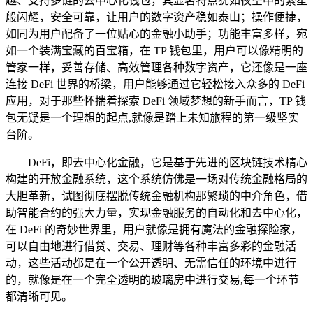
越、支持多链的去中心化钱包，其显著特点犹如夜空中的繁星
般闪耀，安全可靠，让用户的数字资产稳如泰山；操作便捷，
如同为用户配备了一位贴心的金融小助手；功能丰富多样，宛
如一个装满宝藏的百宝箱，在 TP 钱包里，用户可以像精明的
管家一样，妥善存储、高效管理各种数字资产，它还像是一座
连接 DeFi 世界的桥梁，用户能够通过它轻松接入众多的 DeFi
应用，对于那些怀揣着探索 DeFi 领域梦想的新手而言，TP 钱
包无疑是一个理想的起点,就像是踏上未知旅程的第一级坚实
台阶。
DeFi，即去中心化金融，它是基于先进的区块链技术精心
构建的开放金融系统，这个系统仿佛是一场对传统金融格局的
大胆革新，试图彻底摆脱传统金融机构那繁琐的中介角色，借
助智能合约的强大力量，实现金融服务的自动化和去中心化，
在 DeFi 的奇妙世界里，用户就像是拥有魔法的金融探险家，
可以自由地进行借贷、交易、理财等各种丰富多彩的金融活
动，这些活动都是在一个公开透明、无需信任的环境中进行
的，就像是在一个完全透明的玻璃房中进行交易,每一个环节
都清晰可见。