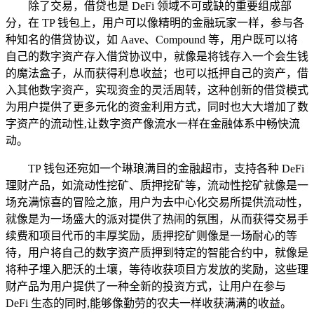
除了交易，借贷也是 DeFi 领域不可或缺的重要组成部
分，在 TP 钱包上，用户可以像精明的金融玩家一样，参与各
种知名的借贷协议，如 Aave、Compound 等，用户既可以将
自己的数字资产存入借贷协议中，就像是将钱存入一个会生钱
的魔法盒子，从而获得利息收益；也可以抵押自己的资产，借
入其他数字资产，实现资金的灵活周转，这种创新的借贷模式
为用户提供了更多元化的资金利用方式，同时也大大增加了数
字资产的流动性,让数字资产像流水一样在金融体系中畅快流
动。
TP 钱包还宛如一个琳琅满目的金融超市，支持各种 DeFi
理财产品，如流动性挖矿、质押挖矿等，流动性挖矿就像是一
场充满惊喜的冒险之旅，用户为去中心化交易所提供流动性，
就像是为一场盛大的派对提供了热闹的氛围，从而获得交易手
续费和项目代币的丰厚奖励，质押挖矿则像是一场耐心的等
待，用户将自己的数字资产质押到特定的智能合约中，就像是
将种子埋入肥沃的土壤，等待收获项目方发放的奖励，这些理
财产品为用户提供了一种全新的投资方式，让用户在参与
DeFi 生态的同时,能够像勤劳的农夫一样收获满满的收益。